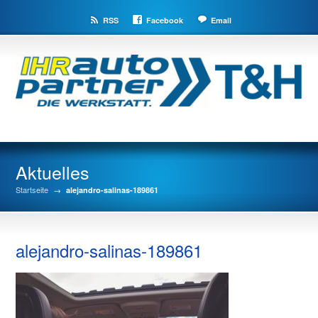
RSS
Facebook
Email
Aktuelles
Startseite
→
alejandro-salinas-189861
alejandro-salinas-189861