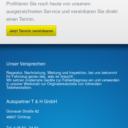
Profitieren Sie noch heute von unserem
ausgezeichneten Service und vereinbaren Sie direkt
einen Termin.
Jetzt Termin vereinbaren
Unser Versprechen
Reparatur, Nachrüstung, Wartung und Inspektion, bei uns bekommt
Ihr Fahrzeug genau das, was es braucht.
Wir setzen modernste Geräte zur Fehlerdiagnose ein und verwenden
in unserer Werkstatt nur Originalersatzteile von führenden
Teileherstellern.
Autopartner T & H GmbH
Gronauer Straße 82
48607 Ochtrup
Tel: 0 25 53 - 34 64