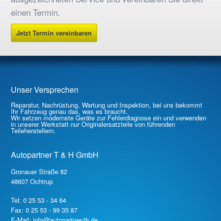
einen Termin.
Jetzt Termin vereinbaren
Unser Versprechen
Reparatur, Nachrüstung, Wartung und Inspektion, bei uns bekommt
Ihr Fahrzeug genau das, was es braucht.
Wir setzen modernste Geräte zur Fehlerdiagnose ein und verwenden
in unserer Werkstatt nur Originalersatzteile von führenden
Teileherstellern.
Autopartner T & H GmbH
Gronauer Straße 82
48607 Ochtrup
Tel: 0 25 53 - 34 64
Fax: 0 25 53 - 99 35 87
E-Mail: info@autopartner-th.de