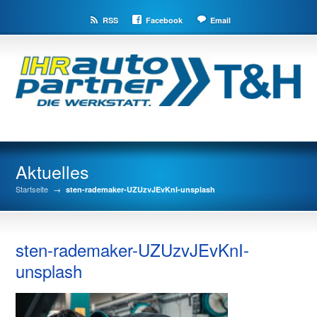
RSS
Facebook
Email
Aktuelles
Startseite
→
sten-rademaker-UZUzvJEvKnI-unsplash
sten-rademaker-UZUzvJEvKnI-
unsplash